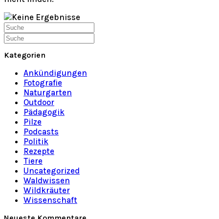
Suche
nach:
Suche
nach:
Kategorien
Ankündigungen
Fotografie
Naturgarten
Outdoor
Pädagogik
Pilze
Podcasts
Politik
Rezepte
Tiere
Uncategorized
Waldwissen
Wildkräuter
Wissenschaft
Neueste Kommentare