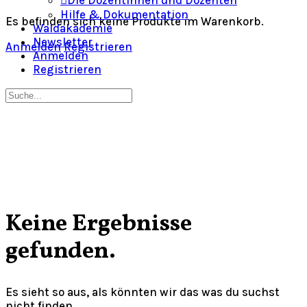
Die Dozentinnen und Dozenten
Hilfe & Dokumentation
Es befinden sich keine Produkte im Warenkorb.
Waldakademie
Newsletter
Anmelden
Registrieren
Anmelden
Registrieren
Suche
nach:
Close
search
Keine Ergebnisse
gefunden.
Es sieht so aus, als könnten wir das was du suchst
nicht finden.